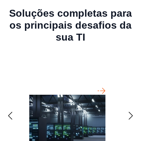
Soluções completas para
os principais desafios da
sua TI
Infraestrutura
Co
aplicada
ne