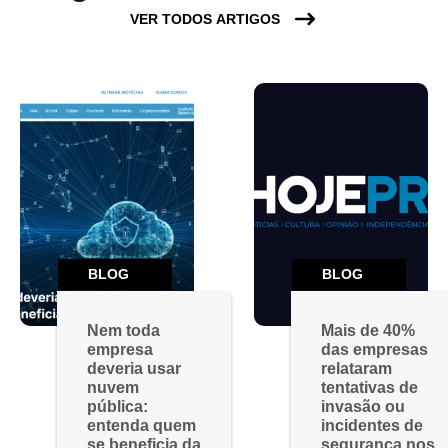
VER TODOS ARTIGOS
BLOG
BLOG
Nem toda
Mais de 40%
empresa
das empresas
deveria usar
relataram
nuvem
tentativas de
pública:
invasão ou
entenda quem
incidentes de
se beneficia da
segurança nos