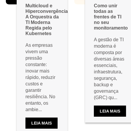
Multicloud e
Como unir
Hiperconvergência
todas as
A Orquestra da
frentes de TI
TI Moderna
no seu
Regida pelo
monitoramento
Kubernetes
A gestão de TI
As empresas
moderna é
vivem uma
composta por
pressão
diversas áreas
constante:
essenciais,
inovar mais
infraestrutura,
rápido, reduzir
segurança,
custos e
backup e
garantir
governança
resiliência. No
(GRC) qu...
entanto, os
ambie...
LEIA MAIS
LEIA MAIS