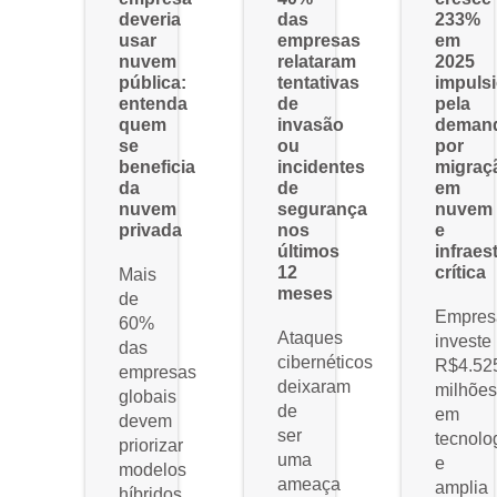
deveria
das
233%
usar
empresas
em
nuvem
relataram
2025
pública:
tentativas
impuls
entenda
de
pela
quem
invasão
deman
se
ou
por
beneficia
incidentes
migraç
da
de
em
nuvem
segurança
nuvem
privada
nos
e
últimos
infraes
12
crítica
Mais
meses
de
Empres
60%
Ataques
investe
das
cibernéticos
R$4.52
empresas
deixaram
milhõe
globais
de
em
devem
ser
tecnolo
priorizar
uma
e
modelos
ameaça
amplia
híbridos