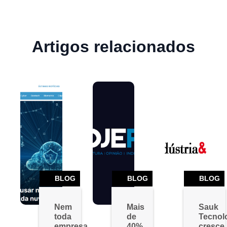
Artigos relacionados
BLOG
BLOG
BLOG
Nem
Mais
Sauk
toda
de
Tecnol
empresa
40%
cresce