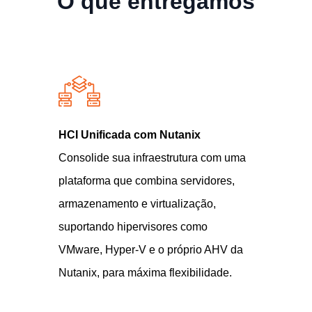
O que entregamos
HCI Unificada com Nutanix
Co
Consolide sua infraestrutura com uma
Ge
plataforma que combina servidores,
am
armazenamento e virtualização,
vi
suportando hipervisores como
au
VMware, Hyper-V e o próprio AHV da
fi
Nutanix, para máxima flexibilidade.