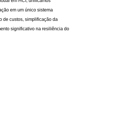
lobal em HCI, unificamos
zação em um único sistema
 de custos, simplificação da
to significativo na resiliência do