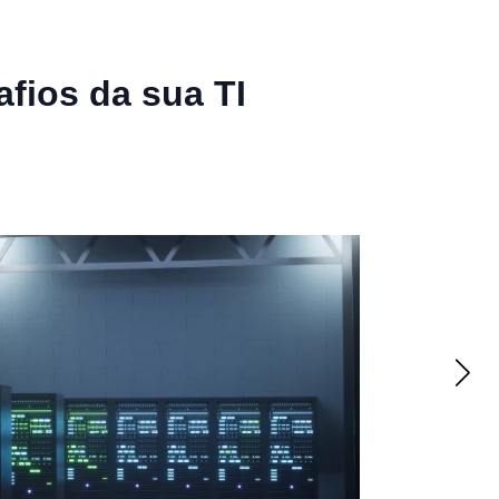
fios da sua TI
Con