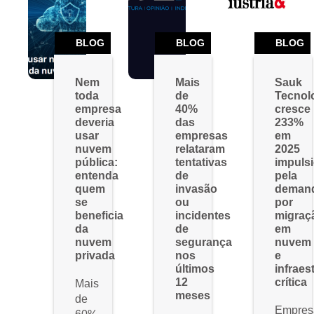
BLOG
BLOG
BLOG
Nem
Mais
Sauk
toda
de
Tecnol
empresa
40%
cresce
deveria
das
233%
usar
empresas
em
nuvem
relataram
2025
pública:
tentativas
impuls
entenda
de
pela
quem
invasão
deman
se
ou
por
beneficia
incidentes
migraç
da
de
em
nuvem
segurança
nuvem
privada
nos
e
últimos
infraes
12
crítica
Mais
meses
de
Empres