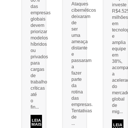
60%
Ataques
investe
das
cibernéticos
R$4.52
empresas
deixaram
milhõe
globais
de
em
devem
ser
tecnolo
priorizar
uma
e
modelos
ameaça
amplia
híbridos
distante
equipe
ou
e
em
privados
passaram
38%,
para
a
acompa
cargas
fazer
a
de
parte
acelera
trabalho
da
do
críticas
rotina
mercad
até
das
global
o
empresas.
de
fin...
Tentativas
mig...
de
LEIA
...
MAIS
LEIA