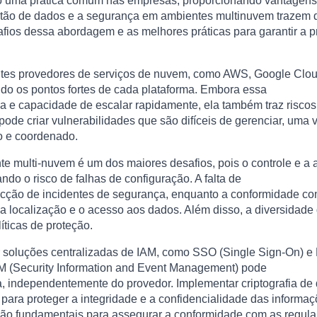
 uma prática comum nas empresas, proporcionando vantagens co
stão de dados e a segurança em ambientes multinuvem trazem 
safios dessa abordagem e as melhores práticas para garantir a
tes provedores de serviços de nuvem, como AWS, Google Cloud
tando os pontos fortes de cada plataforma. Embora essa
a e capacidade de escalar rapidamente, ela também traz riscos 
ode criar vulnerabilidades que são difíceis de gerenciar, uma 
o e coordenado.
e multi-nuvem é um dos maiores desafios, pois o controle e a 
ndo o risco de falhas de configuração. A falta de
etecção de incidentes de segurança, enquanto a conformidade 
a localização e o acesso aos dados. Além disso, a diversidade
íticas de proteção.
soluções centralizadas de IAM, como SSO (Single Sign-On) e MF
EM (Security Information and Event Management) pode
a, independentemente do provedor. Implementar criptografia d
para proteger a integridade e a confidencialidade das informaç
es são fundamentais para assegurar a conformidade com as reg