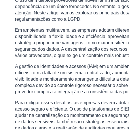
O uso de múltiplos provedores de nuvem tem se tornado
dependência de um único fornecedor. No entanto, a ge
atenção. Neste artigo, vamos explorar os principais de
regulamentações como a LGPD.
Em ambientes multinuvem, as empresas adotam diferen
disponibilidade, a flexibilidade e a eficiência, aprovei
estratégia proporcione vantagens, como maior resiliênci
segurança dos dados. A descentralização dos recursos p
vários provedores, o que exige um controle mais robust
A gestão de identidades e acessos (IAM) em um ambient
difíceis com a falta de um sistema centralizado, aumenta
visibilidade e monitoramento abrangente dificulta a d
complexa devido ao controle rigoroso necessário sobre 
provedor complica a integração e a consistência das pol
Para mitigar esses desafios, as empresas devem adotar 
acesso seguro e eficiente. O uso de plataformas de SI
ajudar na centralização do monitoramento de seguranç
de dados sensíveis, também são estratégias essenciais 
de dados claras e a realização de auditorias regular